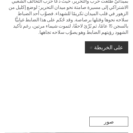
بميدانَيْ طلعت حرب والتحرير، حيث دعا حزب التحالف الشعبي
الاشتراكي إلى مسيرة صامتة نحو ميدان التحرير؛ لوضع إكليل من
الزهور في قلب الميدان تكريمًا للشهداء. فصوَّب أحد الضباط
سلاحه نحوها وقتلها برصاصة. وقد حُكم على هذا الضابط غيابيًّا
بالسجن 15 عامًا، ثم بُرِّئ لاحقًا، لتموت شيماء مرتين، رغم تأكيد
الشهود رؤيتهم الضابط وهو يصوِّب سلاحه تجاهها.
على الخريطة
صور