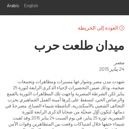
تجاوز إلى المحتوى الرئيسي
Arabic
English
العودة إلى الخريطة
ميدان طلعت حرب
مصر
24 يناير 2015
شهدت مدن مصر وشوارعها مسيرات ومظاهرات وتجمعات
ضخمة، وذلك ضمن التحضيرات لإحياء الذكرى الرابعة لثورة 25
يناير.لكن الشرطة المصرية واجهت تلك المظاهرات الثورية بالقمع
والرصاص الحي، لتسقط على إثرها أمينة العمل الجماهيري بحزب
التحالف الشعبي بالأسكندرية، الناشطة شيماء الصباغ، مضرجةً في
دمائها، لتكون أوَّل ضحيَّة من ضحايا الذكرى الرابعة للثورة
المصرية، ثورة 25 يناير، في يوم السبت 24 يناير 2015.وقد لقيت
شيماء حتفها خلال اشتباكات وقعت بين المتظاهرين وقوات الأمن