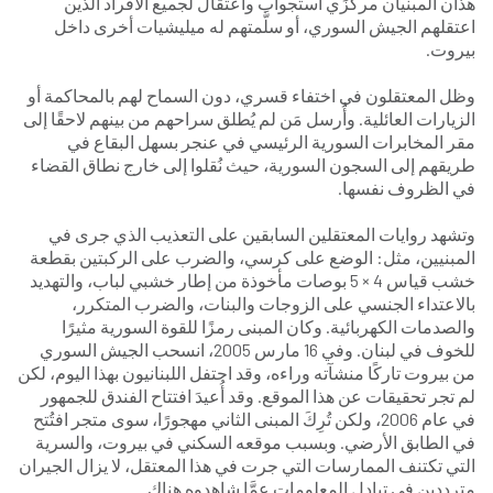
هذان المبنيان مركزَي استجواب واعتقال لجميع الأفراد الذين
اعتقلهم الجيش السوري، أو سلَّمتهم له ميليشيات أخرى داخل
بيروت.
وظل المعتقلون في اختفاء قسري، دون السماح لهم بالمحاكمة أو
الزيارات العائلية. وأُرسل مَن لم يُطلق سراحهم من بينهم لاحقًا إلى
مقر المخابرات السورية الرئيسي في عنجر بسهل البقاع في
طريقهم إلى السجون السورية، حيث نُقلوا إلى خارج نطاق القضاء
في الظروف نفسها.
وتشهد روايات المعتقلين السابقين على التعذيب الذي جرى في
المبنيين، مثل: الوضع على كرسي، والضرب على الركبتين بقطعة
خشب قياس 4 × 5 بوصات مأخوذة من إطار خشبي لباب، والتهديد
بالاعتداء الجنسي على الزوجات والبنات، والضرب المتكرر،
والصدمات الكهربائية. وكان المبنى رمزًا للقوة السورية مثيرًا
للخوف في لبنان. وفي 16 مارس 2005، انسحب الجيش السوري
من بيروت تاركًا منشآته وراءه، وقد احتفل اللبنانيون بهذا اليوم، لكن
لم تجر تحقيقات عن هذا الموقع. وقد أُعيدَ افتتاح الفندق للجمهور
في عام 2006، ولكن تُرِكَ المبنى الثاني مهجورًا، سوى متجر افتُتح
في الطابق الأرضي. وبسبب موقعه السكني في بيروت، والسرية
التي تكتنف الممارسات التي جرت في هذا المعتقل، لا يزال الجيران
مترددين في تبادل المعلومات عمَّا شاهدوه هناك.