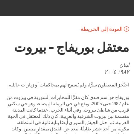
تجاوز إلى المحتوى الرئيسي
العودة إلى الخريطة
معتقل بوريفاج - بيروت
لبنان
۱۹۸۷ ۲۰۰٥
احتُجز المعتقلون سرًّا، ولم يُسمح لهم بمحاكمات أو زيارات عائلية.
بوريفاج هو اسم فندق كان مقرًّا للمخابرات السورية في بيروت من
عام 1987 حتى 2005، ويقع في حي الرملة البيضاء، وهو حي سكني
قريب من شاطئ بيروت. وفي أثناء الحرب، عندما كانت المدينة
مقسمة بين بيروت الشرقية والغربية، كان ذلك المعتقل في الجهة
الغربية. ثم احتل الجيش السوري أيضًا بناية ثانية في المنطقة،
مكونة من أحد عشر طابقًا، تبعد عن الفندق بمقدار مبنيين، وكان