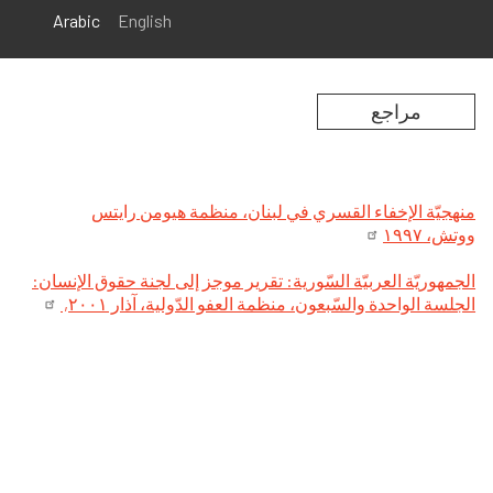
Arabic
English
مراجع
منهجيّة الإخفاء القسري في لبنان، منظمة هيومن رايتس
ووتش، ۱۹۹۷
الجمهوريّة العربيّة السّورية: تقرير موجز إلى لجنة حقوق الإنسان:
الجلسة الواحدة والسّبعون، منظمة العفو الدّولية، آذار ۲۰۰۱,