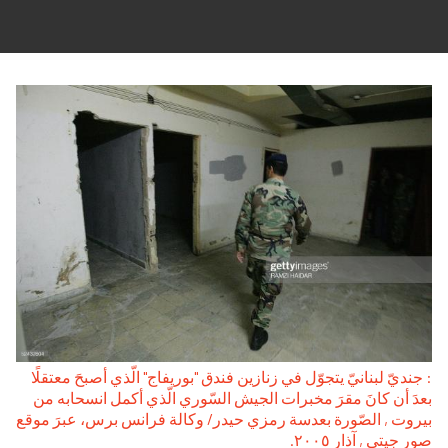
: جنديّ لبنانيّ يتجوّل في زنازين فندق "بوريفاج" الّذي أصبحَ معتقلًا
بعدَ أن كانَ مقرَ مخبرات الجيش السّوري الّذي أكمل انسحابه من
بيروت , الصّورة بعدسة رمزي حيدر/ وكالة فرانس برس، عبرَ موقع
صور جيتي , آذار ۲۰۰٥.