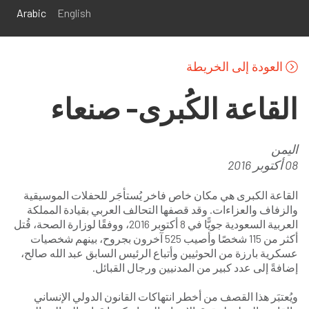
تجاوز إلى المحتوى الرئيسي
Arabic
English
العودة إلى الخريطة
القاعة الكُبرى- صنعاء
اليمن
08 أكتوبر 2016
القاعة الكبرى هي مكان خاص فاخر يُستأجَر للحفلات الموسيقية
والزفاف والعزاءات. وقد قصفها التحالف العربي بقيادة المملكة
العربية السعودية جويًّا في 8 أكتوبر 2016، ووفقًا لوزارة الصحة، قُتل
أكثر من 115 شخصًا وأصيب 525 آخرون بجروح، بينهم شخصيات
عسكرية بارزة من الحوثيين وأتباع الرئيس السابق عبد الله صالح،
إضافةً إلى عدد كبير من المدنيين ورجال القبائل.
ويُعتبَر هذا القصف من أخطر انتهاكات القانون الدولي الإنساني