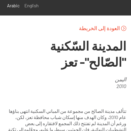
تجاوز إلى المحتوى الرئيسي
Arabic
English
العودة إلى الخريطة
المدينة السّكنية
"الصّالح"- تعز
اليمن
2010
تتألف مدينة الصالح من مجموعة من المباني السكنية انتهى بناؤها
عام 2010، وكان الهدف منها إسكان شباب محافظة تعز، لكن،
ورغم أن المدينة لم تفتتح ذلك المجمع لافتقاره إلى بعض
التشطيبات النهائية، فإن الحوثيين سيطروا عليه، وحوَّلوه إلى ثكنة