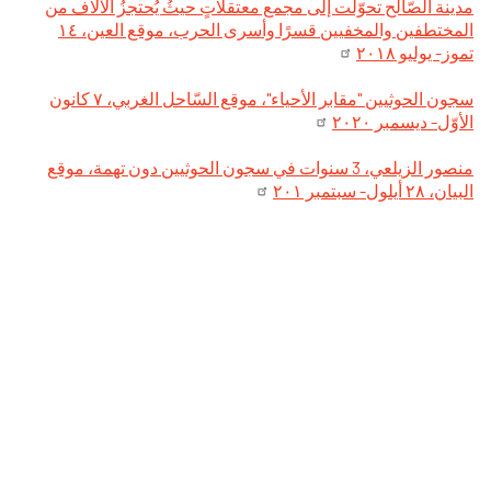
مدينة الصّالح تحوّلت إلى مجمع معتقلاتٍ حيثُ يُحتجزُ الآلاف من
المختطفين والمخفيين قسرًا وأسرى الحرب، موقع العين، ۱٤
تموز- يوليو ۲۰۱۸
سجون الحوثيين "مقابر الأحياء"، موقع السّاحل الغربي، ۷ كانون
الأوّل- ديسمبر ۲۰۲۰
منصور الزيلعي، 3 سنوات في سجون الحوثيين دون تهمة، موقع
البيان، ۲۸ أيلول- سبتمبر ۲۰۱