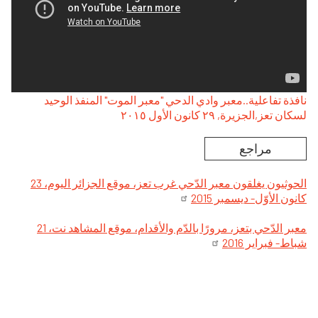
نافذة تفاعلية..معبر وادي الدحي "معبر الموت" المنفذ الوحيد
لسكان تعز,الجزيرة, ۲۹ كانون الأول ۲۰۱٥
مراجع
الحوثيون يغلقون معبر الدّحي غرب تعز، موقع الجزائر اليوم، 23
كانون الأوّل- ديسمبر 2015
معبر الدّحي بتعز، مرورًا بالدّم والأقدام، موقع المشاهد نت، 21
شباط- فبراير 2016