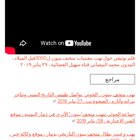
فلم توثيقي حول نهب مقتنيات متحف بينون ل3000قبل الميلاد ،
المدون محمد البيضاني قناة سهيل الفضائية ، ۲۹ يناير ۲۰۱۹
مراجع
نهب متحف بينون.. الحوثي تواصل طمس التاريخ اليمني وتتاجر
بتراثه وآثاره ، الصحوة نت ، 27 يناير 2019
جماعة الحوثي تنهب متحف"بينون" الأثري في ذمار اليمنية ، موقع
العين الاخبارية ، 28/ يناير 2019
نهب وعبث يطال متحف بينون التاريخي بذمار ، موقع وكالة خبر ،