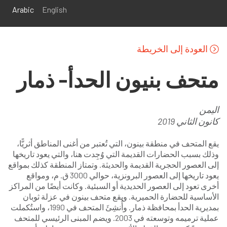
تجاوز إلى المحتوى الرئيسي
Arabic
English
العودة إلى الخريطة
متحف بنيون الحدأ- ذمار
اليمن
كانون الثاني 2019
يقع المتحف في منطقة بينون، التي تُعتبر من أغنى المناطق أثريًّا،
وذلك بسبب الحضارات القديمة التي وُجِدت هنا، والتي يعود تاريخها
إلى العصور الحجرية القديمة والحديثة. وتمتاز المنطقة كذلك بمواقع
يعود تاريخها إلى العصور البرونزية، حوالي 3000 ق. م، ومواقع
أخرى تعود إلى العصور الحديدية أو السبئية. وكانت أيضًا من المراكز
الأساسية للحضارة الحميرية. ويقع متحف بينون في عزلة ثوبان
بمديرية الحدأ بمحافظة ذمار. وأُنشِئَ المتحف في 1990، واستُكملت
عملية ترميمه وتوسعته في 2003. ويضم المبنى الرئيسي للمتحف