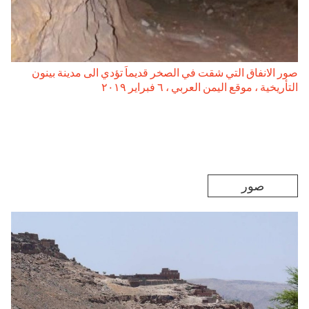
صور الانفاق التي شقت في الصخر قديماَ تؤدي الى مدينة بينون
التأريخية ، موقع اليمن العربي ، ٦ فبراير ۲۰۱۹
صور