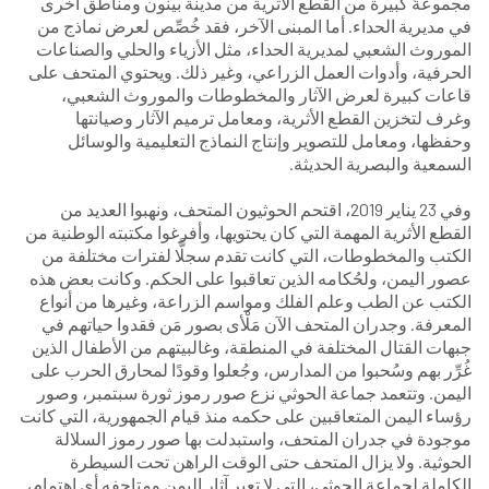
مجموعةً كبيرة من القطع الأثرية من مدينة بينون ومناطق أخرى
في مديرية الحداء. أما المبنى الآخر، فقد خُصِّص لعرض نماذج من
الموروث الشعبي لمديرية الحداء، مثل الأزياء والحلي والصناعات
الحرفية، وأدوات العمل الزراعي، وغير ذلك. ويحتوي المتحف على
قاعات كبيرة لعرض الآثار والمخطوطات والموروث الشعبي،
وغرف لتخزين القطع الأثرية، ومعامل ترميم الآثار وصيانتها
وحفظها، ومعامل للتصوير وإنتاج النماذج التعليمية والوسائل
السمعية والبصرية الحديثة.
وفي 23 يناير 2019، اقتحم الحوثيون المتحف، ونهبوا العديد من
القطع الأثرية المهمة التي كان يحتويها، وأفرغوا مكتبته الوطنية من
الكتب والمخطوطات، التي كانت تقدم سجلًّا لفترات مختلفة من
عصور اليمن، ولحُكامه الذين تعاقبوا على الحكم. وكانت بعض هذه
الكتب عن الطب وعلم الفلك ومواسم الزراعة، وغيرها من أنواع
المعرفة. وجدران المتحف الآن مَلْأى بصور مَن فقدوا حياتهم في
جبهات القتال المختلفة في المنطقة، وغالبيتهم من الأطفال الذين
غُرِّر بهم وسُحبوا من المدارس، وجُعلوا وقودًا لمحارق الحرب على
اليمن. وتتعمد جماعة الحوثي نزع صور رموز ثورة سبتمبر، وصور
رؤساء اليمن المتعاقبين على حكمه منذ قيام الجمهورية، التي كانت
موجودة في جدران المتحف، واستبدلت بها صور رموز السلالة
الحوثية. ولا يزال المتحف حتى الوقت الراهن تحت السيطرة
الكاملة لجماعة الحوثي، التي لا تعير آثار اليمن ومتاحفه أي اهتمام،