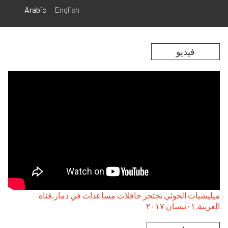
Arabic
English
فيديو
Remote video URL
ميليشيات الحوثي تحتجز حافلات مساعدات في ذمار,قناة
العربية,۰۱نيسان ۲۰۱۷