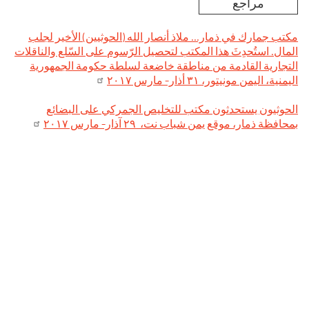
مراجع
مكتب جمارك في ذمار... ملاذ أنصار الله (الحوثيين) الأخير لجلب
المال. استُحدِثَ هذا المكتب لتحصيل الرّسوم على السّلع والناقلات
التجارية القادمة من مناطقة خاضعة لسلطة حكومة الجمهورية
اليمنية، اليمن مونيتور، ۳۱ أذار- مارس ۲۰۱۷
الحوثيون يستحدثون مكتب للتخليص الجمركي على البضائع
بمحافظة ذمار، موقع يمن شباب نت، ۲۹ آذار- مارس ۲۰۱۷